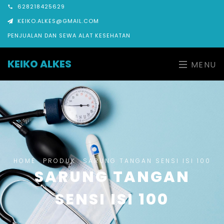
628218425629
KEIKO.ALKES@GMAIL.COM
PENJUALAN DAN SEWA ALAT KESEHATAN
KEIKO ALKES
MENU
HOME
PRODUK
SARUNG TANGAN SENSI ISI 100
SARUNG TANGAN
SENSI ISI 100